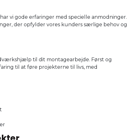
e, har vi gode erfaringer med specielle anmodninger.
ninger, der opfylder vores kunders særlige behov og
værkshjælp til dit montagearbejde. Først og
ing til at føre projekterne til livs, med
rt
ger
ekter