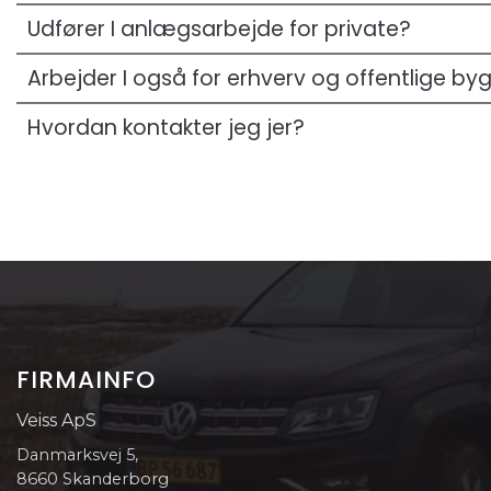
Udfører I anlægsarbejde for private?
Arbejder I også for erhverv og offentlige by
Hvordan kontakter jeg jer?
FIRMAINFO
Veiss ApS
Danmarksvej 5,
8660 Skanderborg