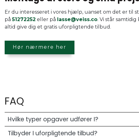
Er du interesseret i vores hjælp, uanset om det er til s
på
51272252
eller på
lasse@veiss.co
. Vi står samtidi
altid give dig et gratis uforpligtende tilbud.
Hør nærmere her
FAQ
Hvilke typer opgaver udfører I?
Tilbyder I uforpligtende tilbud?