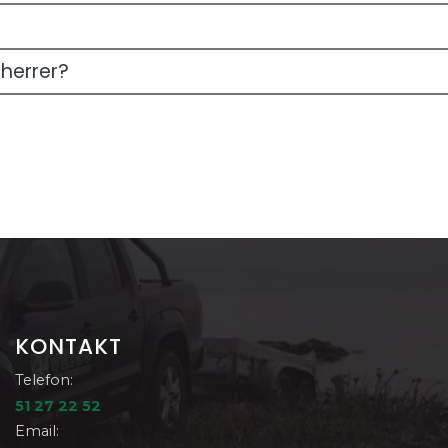
gherrer?
KONTAKT
Telefon:
51 27 22 52
Email: