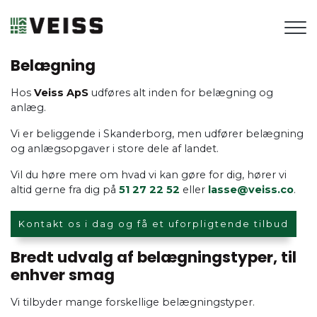
Gå
til
hovedindhold
Belægning
Hos
Veiss ApS
udføres alt inden for belægning og
anlæg.
Vi er beliggende i Skanderborg, men udfører belægning
og anlægsopgaver i store dele af landet.
Vil du høre mere om hvad vi kan gøre for dig, hører vi
altid gerne fra dig på
51 27 22 52
eller
lasse@veiss.co
.
Kontakt os i dag og få et uforpligtende tilbud
Bredt udvalg af belægningstyper, til
enhver smag
Vi tilbyder mange forskellige belægningstyper.