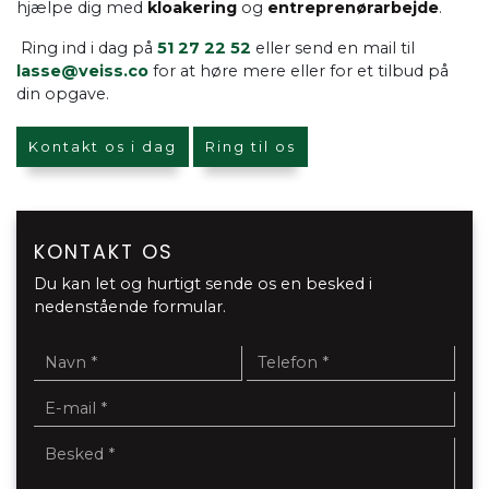
hjælpe dig med
kloakering
og
entreprenørarbejde
.
Ring ind i dag på
51 27 22 52
eller send en mail til
lasse@veiss.co
for at høre mere eller for et tilbud på
din opgave.
Kontakt os i dag
Ring til os
KONTAKT OS
Du kan let og hurtigt sende os en besked i
nedenstående formular.