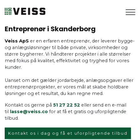
Gå
til
hovedindhold
Entreprenør i Skanderborg
Veiss ApS
er en erfaren entreprenør, der leverer bygge-
og anlægsløsninger til både private, virksomheder og
større bygherrer. Vi håndterer projekter i alle størrelser
med fokus på kvalitet, effektivitet og tryghed for vores
kunder.
Uanset om det gælder jordarbejde, anlægsopgaver eller
entreprenørprojekter, er vores mål at skabe holdbare
løsninger og et resultat, du kan regne med.
Kontakt os gerne på
51 27 22 52
eller send en e-mail
til
lasse@veiss.co
for at få et gratis og uforpligtende
tilbud.
Kontakt os i dag og få et uforpligtende tilbud