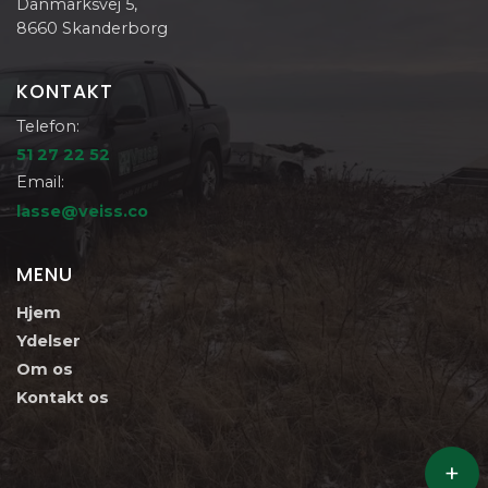
Danmarksvej 5,
8660 Skanderborg
KONTAKT
Telefon:
51 27 22 52
Email:
lasse@veiss.co
MENU
Hjem
Ydelser
Om os
Kontakt os
+