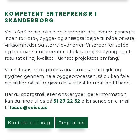
KOMPETENT ENTREPRENØR I
SKANDERBORG
Veiss ApS er din lokale entreprenør, der leverer løsninger
inden for jord-, bygge- og anlægsarbejde til både private,
virksomheder og større bygherrer. Vi sørger for solide
og holdbare fundamenter, effektiv projektstyring og et
resultat af høj kvalitet – uanset projektets omfang.
Vores fokus er på professionalisme, samarbejde og
tryghed gennem hele byggeprocessen, så du kan føle
dig sikker på, at opgaven bliver løst korrekt og til tiden.
Har du spørgsmål eller ønsker yderligere information,
kan du ringe til os på
51 27 22 52
eller sende en e-mail
til
lasse@veiss.co
.
Kontakt os i dag
Ring til os